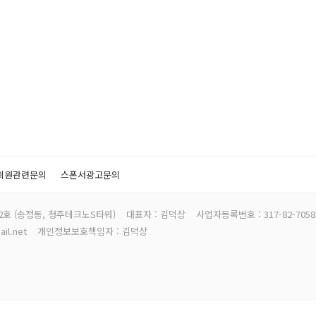
회원관련문의
스폰서광고문의
702호 (송정동, 청주테크노S타워)
대표자 : 김덕상
사업자등록번호 : 317-82-7058
ail.net
개인정보보호책임자 : 김덕상