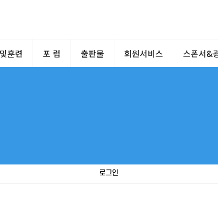
및훈련
포 럼
출판물
회원서비스
스폰서&
찾기
회원관련문의
개인정보처리방침
로그인
서비스이용약관