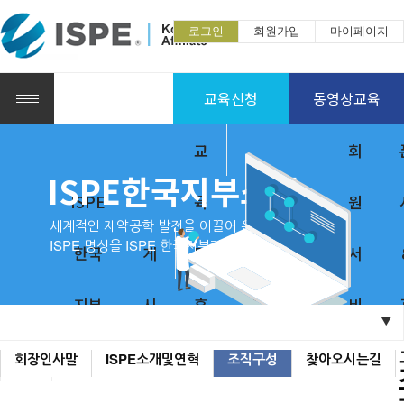
로그인
회원가입
마이페이지
교육신청
동영상교육
교
회
ISPE한국지부소개
ISPE
육
원
세계적인 제약공학 발전을 이끌어 온
ISPE 명성을 ISPE 한국지부가 이어갑니다.
한국
게
및
출
서
지부
시
훈
포
판
비
▼
홈
소개
판
련
럼
물
스
회장인사말
ISPE소개및연혁
조직구성
찾아오시는길