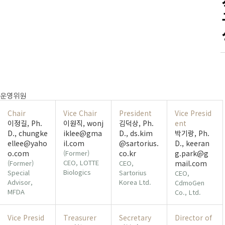
운영위원
Chair
Vice Chair
President
Vice Presid
이정길, Ph.
이원직, wonj
김덕상, Ph.
ent
D., chungke
iklee@gma
D., ds.kim
박기랑, Ph.
ellee@yaho
il.com
@sartorius.
D., keeran
o.com
(Former)
co.kr
g.park@g
CEO, LOTTE
(Former)
CEO,
mail.com
Biologics
Special
Sartorius
CEO,
Advisor,
Korea Ltd.
CdmoGen
MFDA
Co., Ltd.
Vice Presid
Treasurer
Secretary
Director of