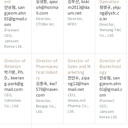
ent
오성창, qasc
김부선, bski
Operation
안상점, san
oh@hotma
m2013@da
정영규, ykju
gjeom.ahn
il.com
um.net
ng@ysfc.c
01@gmail.c
Director,
Director,
o.kr
CTCBio Inc.
KFDC
om
Director,
Yunsung F&C
(Former)
Co., Ltd.
CEO,
Janssen
Korea Ltd.
Director of
Director of
Director of
Director of
Relation
Pharmaceu
Sales and M
Biotechnol
박기랑, Ph.
tical Indust
arketing
ogy
D., keeran
ry
전만수, zipa
안상점, san
g.park@g
김종국, kw7
ng12@han
gjeom.ahn
mail.com
570@naver.
mail.net
01@gmail.c
CEO,
com
CEO,
om
CdmoGen
AmenLord
Director,
(Former)
Co., Ltd.
Pharma Co.,
Bioapp Co.,
CEO,
Ltd.
Ltd.
Janssen
Korea Ltd.