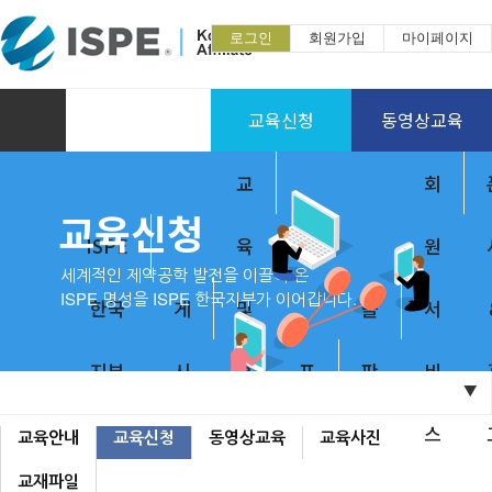
로그인
회원가입
마이페이지
교육신청
동영상교육
교
회
교육신청
ISPE
육
원
세계적인 제약공학 발전을 이끌어 온
ISPE 명성을 ISPE 한국지부가 이어갑니다.
한국
게
및
출
서
지부
시
훈
포
판
비
▼
홈
소개
판
련
럼
물
스
교육안내
교육신청
동영상교육
교육사진
교재파일