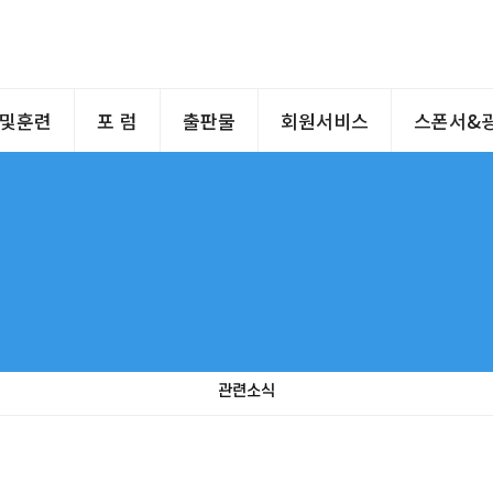
및훈련
포 럼
출판물
회원서비스
스폰서&
관련소식