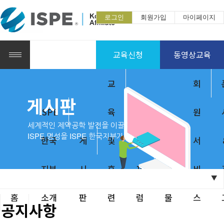
로그인
회원가입
마이페이지
교육신청
동영상교육
교
회
게시판
ISPE
육
원
세계적인 제약공학 발전을 이끌어 온
ISPE 명성을 ISPE 한국지부가 이어갑니다.
한국
게
및
출
서
지부
시
훈
포
판
비
공지사항
관련소식
행사사진
▼
홈
소개
판
련
럼
물
스
공지사항